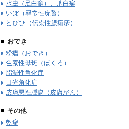
水虫（足白癬）、爪白癬
いぼ（尋常性疣贅）
とびひ（伝染性膿痂疹）
おでき
粉瘤（おでき）
色素性母斑（ほくろ）
脂漏性角化症
日光角化症
皮膚悪性腫瘍（皮膚がん）
その他
乾癬