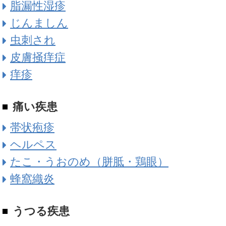
脂漏性湿疹
じんましん
虫刺され
皮膚掻痒症
痒疹
痛い疾患
帯状疱疹
ヘルペス
たこ・うおのめ（胼胝・鶏眼）
蜂窩織炎
うつる疾患