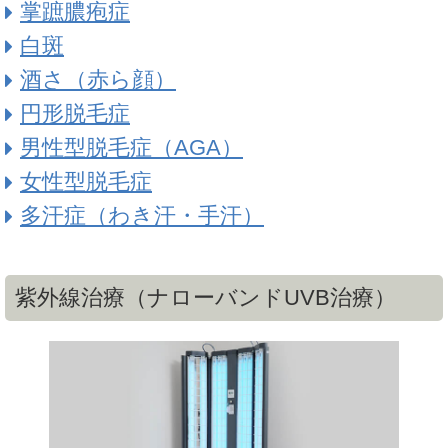
掌蹠膿疱症
白斑
酒さ（赤ら顔）
円形脱毛症
男性型脱毛症（AGA）
女性型脱毛症
多汗症（わき汗・手汗）
紫外線治療（ナローバンドUVB治療）