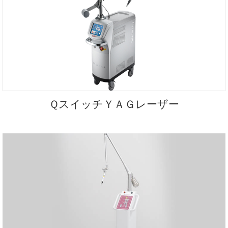
ＱスイッチＹＡＧレーザー