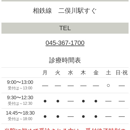
相鉄線 二俣川駅すぐ
TEL
045-367-1700
診療時間表
月
火
水
木
金
土
日·祝
9:00〜13:00
―
―
―
―
―
○
―
受付は～13:00
9:30〜12:30
●
●
―
●
●
―
―
受付は～12:30
14:45〜18:30
●
●
―
●
●
―
―
受付は～18:00